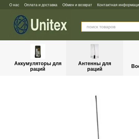
Перейти к основному контенту
О нас
Оплата и доставка
Обмен и возврат
Контактная информац
Аккумуляторы для
Антенны для
Во
раций
раций