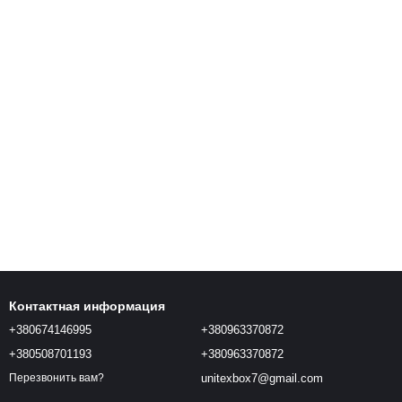
Контактная информация
+380674146995
+380963370872
+380508701193
+380963370872
unitexbox7@gmail.com
Перезвонить вам?