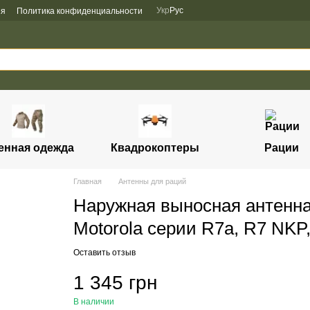
Укр
Рус
ия
Политика конфиденциальности
енная одежда
Квадрокоптеры
Рации
Главная
Антенны для раций
Наружная выносная антенна
Motorola серии R7a, R7 NKP
Оставить отзыв
1 345 грн
В наличии