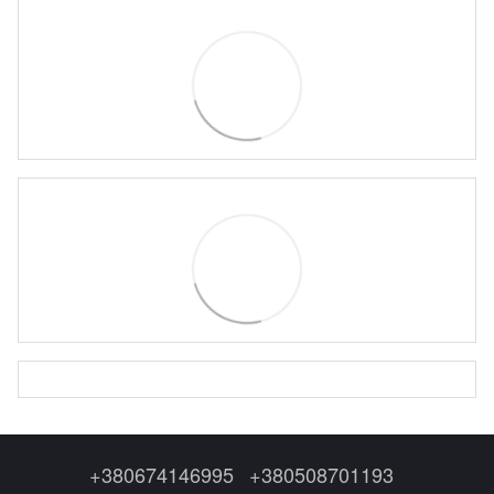
+380674146995
+380508701193