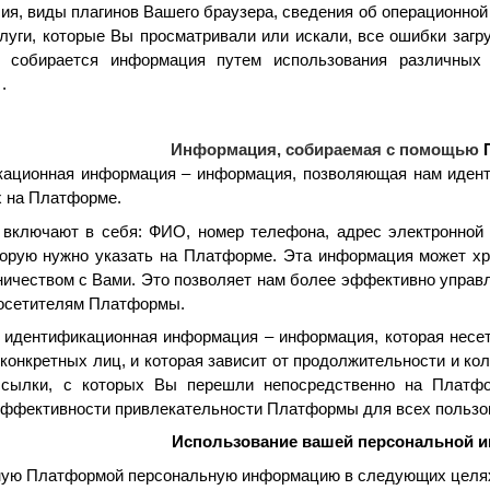
рсия, виды плагинов Вашего браузера, сведения об операционн
луги, которые Вы просматривали или искали, все ошибки заг
й собирается информация путем использования различных
)
.
Информация, собираемая с помощью
кационная информация – информация, позволяющая нам идент
х на Платформе.
 включают в себя: ФИО, номер телефона, адрес электронной 
орую нужно указать на Платформе. Эта информация может хр
дничеством с Вами. Это позволяет нам более эффективно упра
осетителям Платформы.
идентификационная информация – информация, которая несет 
конкретных лиц, и которая зависит от продолжительности и к
сылки, с которых Вы перешли непосредственно на Платфо
эффективности привлекательности Платформы для всех пользо
Использование вашей персональной 
ную Платформой персональную информацию в следующих целя