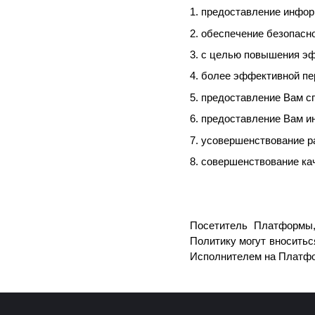
1. предоставление инфор
2. обеспечение безопас
3. с целью повышения э
4. более эффективной п
5. предоставление Вам 
6. предоставление Вам 
7. усовершенствование р
8. совершенствование ка
Посетитель Платформы,
Политику могут вноситьс
Исполнителем на Платф