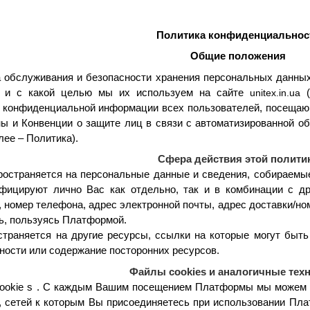
Политика конфиденциальнос
Общие положения
 обслуживания и безопасности хранения персональных данных
, и с какой целью мы их используем на сайте
unitex.in.ua
к конфиденциальной информации всех пользователей, посещаю
ны и Конвенции о защите лиц в связи с автоматизированной о
ее – Политика).
Сфера действия этой полити
ространяется на персональные данные и сведения, собираемы
фицируют лично Вас как отдельно, так и в комбинации с д
номер телефона, адрес электронной почты, адрес доставки/н
ь, пользуясь Платформой.
страняется на другие ресурсы, ссылки на которые могут быт
ости или содержание посторонних ресурсов.
Файлы cookies и аналогичные тех
ookie
s
. С каждым Вашим посещением Платформы мы можем с
, сетей к которым Вы присоединяетесь при использовании Пл