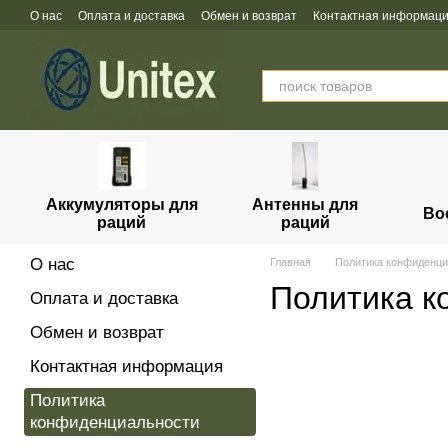
Перейти к основному контенту
О нас
Оплата и доставка
Обмен и возврат
Контактная информац
Аккумуляторы для
Антенны для
Во
раций
раций
О нас
Главная
Политика конфиденци
Политика к
Оплата и доставка
Обмен и возврат
Контактная информация
Политика
конфиденциальности