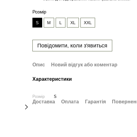
Розмір
S
M
L
XL
XXL
Повідомити, коли з'явиться
Опис
Новий відгук або коментар
Характеристики
Розмір
S
Доставка
Оплата
Гарантія
Повернен