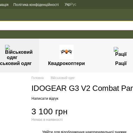
Укр
Рус
мація
Політика конфіденційності
йськовий одяг
Квадрокоптери
Рації
Головна
Військовий одяг
IDOGEAR G3 V2 Combat Pant
Написати відгук
3 100 грн
Немає в наявності
Увійти
для відображення накопичувальної знижки
%