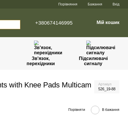
Порівняння
Бажання
Вхід
+380674146995
Мій кошик
Зв'язок,
Підсилювачі
перехідники
сигналу
s with Knee Pads Multicam
Артикул
526_19-88
Порівняти
В бажання