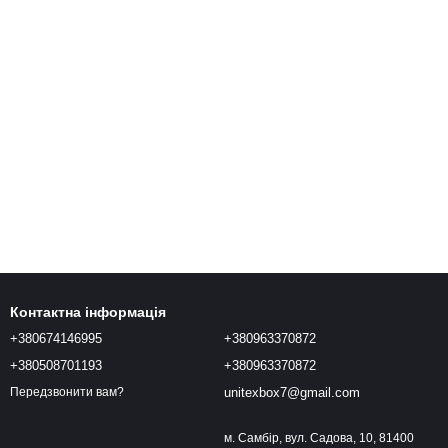
Контактна інформація
+380674146995
+380963370872
+380508701193
+380963370872
unitexbox7@gmail.com
Передзвонити вам?
м. Самбір, вул. Садова, 10, 81400