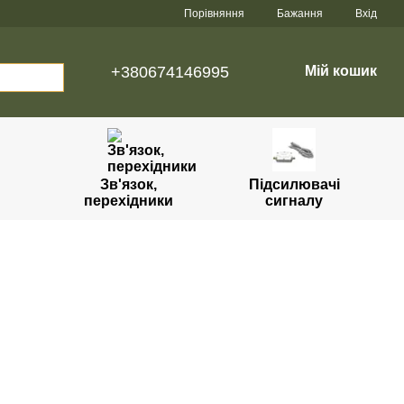
Порівняння
Бажання
Вхід
+380674146995
Мій кошик
Зв'язок,
Підсилювачі
перехідники
сигналу