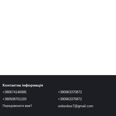
Контактна інформація
+380674146995
+380963370872
+380508701193
+380963370872
unitexbox7@gmail.com
Передзвонити вам?