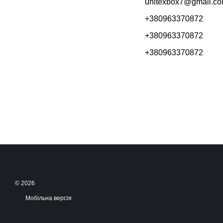
unitexbox7@gmail.c
+380963370872
+380963370872
+380963370872
© 2026
Мобільна версія