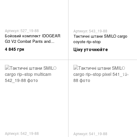
Артикул: 527_19-88
Артикул: 543_19-88
Бойовий комплект IDOGEAR
Тактичні штани SMILO cargo
G3 V2 Combat Pants and
coyote rip–stop
Combat Shirt (UBACS)
4 845 грн
Ціну уточнюйте
Артикул: 542_19-88
Артикул: 541_19-88