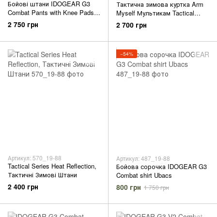
Бойові штани IDOGEAR G3
Тактична зимова куртка Arm
Combat Pants with Knee Pads
Myself Мультикам Tactical
Multicam
Combat Jacket Multicam
2 750 грн
2 700 грн
−54%
Артикул: 570_19-88
Артикул: 487_19-88
Tactical Series Heat Reflection,
Бойова сорочка IDOGEAR G3
Тактичні Зимові Штани
Combat shirt Ubacs
2 400 грн
800 грн
1 750 грн