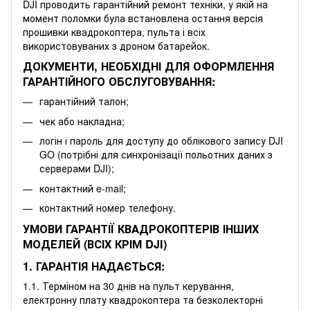
DJI проводить гарантійний ремонт техніки, у якій на
момент поломки була встановлена остання версія
прошивки квадрокоптера, пульта і всіх
використовуваних з дроном батарейок.
ДОКУМЕНТИ, НЕОБХІДНІ ДЛЯ ОФОРМЛЕННЯ
ГАРАНТІЙНОГО ОБСЛУГОВУВАННЯ:
гарантійний талон;
чек або накладна;
логін і пароль для доступу до облікового запису DJI
GO (потрібні для синхронізації польотних даних з
серверами DJI);
контактний e-mail;
контактний номер телефону.
УМОВИ ГАРАНТІЇ КВАДРОКОПТЕРІВ ІНШИХ
МОДЕЛЕЙ (ВСІХ КРІМ DJI)
1. ГАРАНТІЯ НАДАЄТЬСЯ:
1.1. Терміном на 30 днів на пульт керування,
електронну плату квадрокоптера та безколекторні