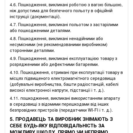
4.6. Пошкодження, викликані роботою з вагою більшою,
ніж допустима для безпечного польоту в офіційній
інструкції (документації).
4.7. Пошкодження, викликані польотом з застарілими
або пошкодженими деталями.
4.8. Пошкодження, викликані ненадійними або
несумісними (не рекомендованими виробником)
сторонніми деталями.
4.9. Пошкодження, викликані експлуатацією товару з
розрядженими або дефектними батареями.
4.10. Пошкодження, отримані при експлуатації товару в
місцях підвищеного електромагнітного середовища
(добувальні виробництва, башти радіостанцій, кабелі
високої електронної напруги, підстанції і т. д.).
4.11. пошкодження, викликані використанням апарату
в середовищі з відомими перешкодами від інших
безпровідних пристроїв (передатчики WI‐FI і т. д.).
5. ПРОДАВЕЦЬ ТА ВИРОБНИК ЗНІМАЮТЬ З
СЕБЕ БУДЬ-ЯКУ ВІДПОВІДАЛЬНІСТЬ ЗА
МОЖЛИВУ ШКОДУ, ПРЯМО ЧИ НЕПРЯМО