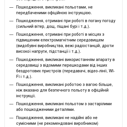
Пошкодження, викликані польотами, не
передбаченими офіційною інструкцією.
Пошкодження, отримані при роботі в погану погоду
(сильний вітер, дощ, піщані бурі і т.д.).
Пошкодження, отримані при роботі в місцях з
підвищеним електромагнітним середовищем
(видобувні виробництва, вежі радіостанцій, дроти
високої напруги, підстанції і т.д.).
Пошкодження, викликані використанням апарату в
середовищі з відомими перешкодами від інших
бездротових пристроїв (передавачі, відео-лінії, Wi-
Fi і т.д.).
Пошкодження, викликані роботою з вагою більше,
ніж вказано для безпечного польоту в офіційній
інструкції.
Пошкодження, викликані польотом з застарілими
або пошкодженими деталями.
Пошкодження, викликані не надійні або не
сумісними (не рекомендовані виробником)