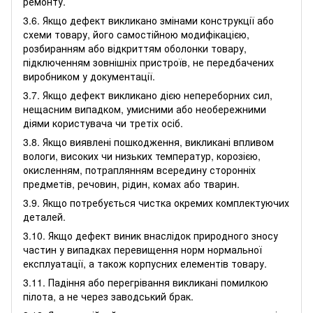
ремонту.
3.6. Якщо дефект викликано змінами конструкції або
схеми товару, його самостійною модифікацією,
розбиранням або відкриттям оболонки товару,
підключенням зовнішніх пристроїв, не передбачених
виробником у документації.
3.7. Якщо дефект викликано дією непереборних сил,
нещасним випадком, умисними або необережними
діями користувача чи третіх осіб.
3.8. Якщо виявлені пошкодження, викликані впливом
вологи, високих чи низьких температур, корозією,
окисленням, потраплянням всередину сторонніх
предметів, речовин, рідин, комах або тварин.
3.9. Якщо потребується чистка окремих комплектуючих
деталей.
3.10. Якщо дефект виник внаслідок природного зносу
частин у випадках перевищення норм нормальної
експлуатації, а також корпусних елементів товару.
3.11. Падіння або перегрівання викликані помилкою
пілота, а не через заводський брак.