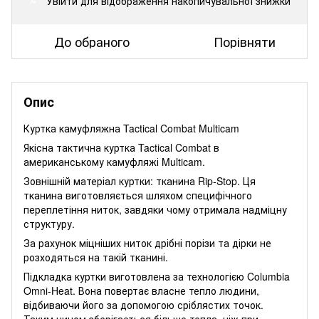
Увійти
для відображення накопичувальної знижки
%
До обраного
Порівняти
Опис
Куртка камуфляжна Tactical Combat Multicam
Якісна тактична куртка Tactical Combat в
американському камуфляжі Multicam.
Зовнішній матеріал куртки: тканина Rip-Stop. Ця
тканина виготовляється шляхом специфічного
переплетіння ниток, завдяки чому отримала надміцну
структуру.
За рахунок міцніших ниток дрібні порізи та дірки не
розходяться на такій тканині.
Підкладка куртки виготовлена за технологією Columbia
Omni-Heat. Вона повертає власне тепло людини,
відбиваючи його за допомогою сріблястих точок.
Таким чином зберігається більше тепла, ніж при