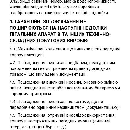
3.12. Якщо серійний номер, марка водонепроникності,
марка відповідності або інші мітки виробника
відображають ознаки фальсифікації або підробки.
4. ГАРАНТІЙНІ ЗОБОВ’ЯЗАННЯ НЕ
ПОШИРЮЮТЬСЯ НА НАСТУПНІ НЕДОЛІКИ
ЛІТАЛЬНИХ АПАРАТІВ ТА ІНШИХ ТЕХНІЧНО-
СКЛАДНИХ ПОБУТОВИХ ВИРОБІВ:
4.1. Механічні пошкодження, що виникли після передачі
товару покупцеві.
4.2. Пошкодження, викликані недбалим, неакуратним
поводженням і не дотриманням правил догляду за
товаром, що викладені у документації.
4.3. Пошкодження викликані несанкціонованою зміною
плати, невідповідністю або зловживанням батареєю чи
зарядним пристроєм.
4.4. Пошкодження, викликані польотами, що не
передбачено офіційним керівництвом (документацією);
4.5. Пошкодження, отримані внаслідок використання
товару в несприятливих погодних умовах (сильний
вітер, дощ, піщані бурі і т. д.).