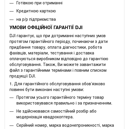
Готівкою при отриманні
Кредитною карткою
на р/р підприємства
УМОВИ ОФІЦІЙНОЇ ГАРАНТІЇ DJI
DJI гарантує, що при дотриманні наступних умов
протягом гарантійного періоду, починаючи з дати
придбання товару, оплата діагностики, робота
фахівців, матеріали, тестування і доставка
оплачуються виробником відповідно до гарантією
обслуговування. Також, Ви можете
завантажити
файл
з гарантійними термінами і повним списком
продукції DJI.
1. Для гарантійного обслуговування обов’язково
повинні бути виконані наступні умови:
Протягом усього гарантійного терміну товар
використовувався правильно і за призначенням.
Не здійснювався самостійний розбір або
модернізація квадрокоптера.
Серійний номер, марка водонепроникності, марка