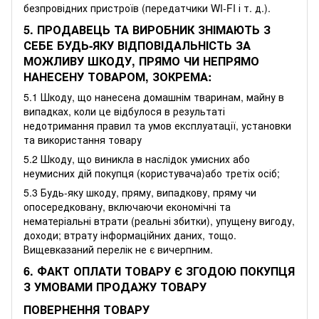
безпровідних пристроїв (передатчики WI‐FI і т. д.).
5. ПРОДАВЕЦЬ ТА ВИРОБНИК ЗНІМАЮТЬ З
СЕБЕ БУДЬ-ЯКУ ВІДПОВІДАЛЬНІСТЬ ЗА
МОЖЛИВУ ШКОДУ, ПРЯМО ЧИ НЕПРЯМО
НАНЕСЕНУ ТОВАРОМ, ЗОКРЕМА:
5.1 Шкоду, що нанесена домашнім тваринам, майну в
випадках, коли це відбулося в результаті
недотримання правил та умов експлуатації, установки
та використання товару
5.2 Шкоду, що виникла в наслідок умисних або
неумисних дій покупця (користувача)або третіх осіб;
5.3 Будь-яку шкоду, пряму, випадкову, пряму чи
опосередковану, включаючи економічні та
нематеріальні втрати (реальні збитки), упущену вигоду,
доходи; втрату інформаційних даних, тощо.
Вищевказаний перелік не є вичерпним.
6. ФАКТ ОПЛАТИ ТОВАРУ Є ЗГОДОЮ ПОКУПЦЯ
З УМОВАМИ ПРОДАЖУ ТОВАРУ
ПОВЕРНЕННЯ ТОВАРУ