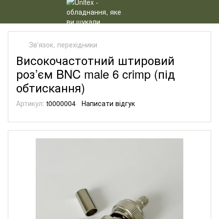
Зв'язок, перехідники
Високочастотний штировий
роз’єм BNC male 6 crimp (під
обтискання)
Артикул:
t0000004
Написати відгук