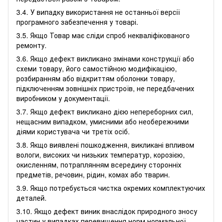
3.4. У випадку використання не останньої версії
програмного забезпечення у товарі.
3.5. Якщо Товар має сліди спроб некваліфікованого
ремонту.
3.6. Якщо дефект викликано змінами конструкції або
схеми товару, його самостійною модифікацією,
розбиранням або відкриттям оболонки товару,
підключенням зовнішніх пристроїв, не передбачених
виробником у документації.
3.7. Якщо дефект викликано дією непереборних сил,
нещасним випадком, умисними або необережними
діями користувача чи третіх осіб.
3.8. Якщо виявлені пошкодження, викликані впливом
вологи, високих чи низьких температур, корозією,
окисленням, потраплянням всередину сторонніх
предметів, речовин, рідин, комах або тварин.
3.9. Якщо потребується чистка окремих комплектуючих
деталей.
3.10. Якщо дефект виник внаслідок природного зносу
частин у випадках перевищення норм нормальної