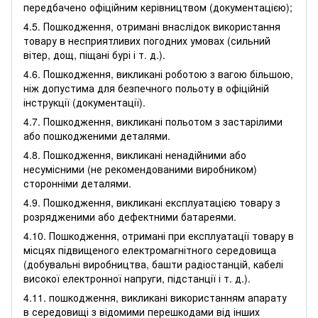
передбачено офіційним керівництвом (документацією);
4.5. Пошкодження, отримані внаслідок використання
товару в несприятливих погодних умовах (сильний
вітер, дощ, піщані бурі і т. д.).
4.6. Пошкодження, викликані роботою з вагою більшою,
ніж допустима для безпечного польоту в офіційній
інструкції (документації).
4.7. Пошкодження, викликані польотом з застарілими
або пошкодженими деталями.
4.8. Пошкодження, викликані ненадійними або
несумісними (не рекомендованими виробником)
сторонніми деталями.
4.9. Пошкодження, викликані експлуатацією товару з
розрядженими або дефектними батареями.
4.10. Пошкодження, отримані при експлуатації товару в
місцях підвищеного електромагнітного середовища
(добувальні виробництва, башти радіостанцій, кабелі
високої електронної напруги, підстанції і т. д.).
4.11. пошкодження, викликані використанням апарату
в середовищі з відомими перешкодами від інших