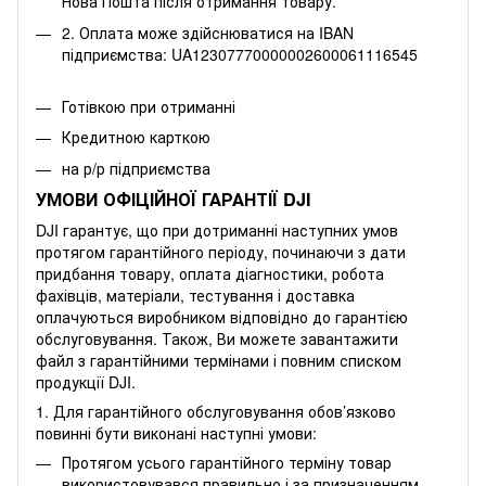
Нова Пошта після отримання товару.
2. Оплата може здійснюватися на IBAN
підприємства: UA12307770000002600061116545
Готівкою при отриманні
Кредитною карткою
на р/р підприємства
УМОВИ ОФІЦІЙНОЇ ГАРАНТІЇ DJI
DJI гарантує, що при дотриманні наступних умов
протягом гарантійного періоду, починаючи з дати
придбання товару, оплата діагностики, робота
фахівців, матеріали, тестування і доставка
оплачуються виробником відповідно до гарантією
обслуговування. Також, Ви можете
завантажити
файл
з гарантійними термінами і повним списком
продукції DJI.
1. Для гарантійного обслуговування обов’язково
повинні бути виконані наступні умови:
Протягом усього гарантійного терміну товар
використовувався правильно і за призначенням.